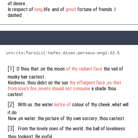
of
desire
,
In
respect
of
long
life
,
and
of
great
fortune
of
friends
,
I
dashed
.
urn:cts:farsiLit:hafez.divan.perseus-eng1:32.5
[1]
O
thou
that
,
on
the
moon
of
thy
radiant
face
the
veil
of
musky
hair
castest
,
Kindness
,
thou
didst
on
the
sun
thy
effulgent
face
,
so
that
from
love's
fire
,
lovers
should
not
consume
a
shade
thou
castest
.
[2]
With
us
,
the
water
lustre
of
colour
of
thy
cheek
,
what
will
it
do
Now
,
on
water
,
the
picture
of
thy
own
sorcery
,
thou
castest
.
[3]
From
the
lovely
ones
of
the
world
,
the
ball
of
loveliness
thou
tookest
.
Be
joyful