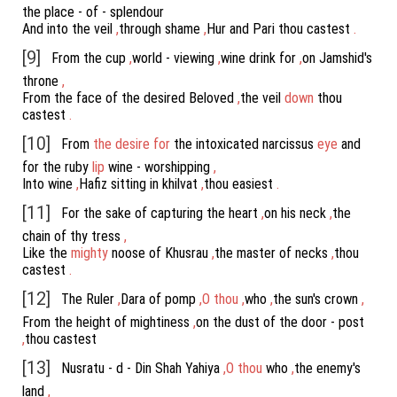
the
place
-
of
-
splendour
And
into
the
veil
,
through
shame
,
Hur
and
Pari
thou
castest
.
[9]
From
the
cup
,
world
-
viewing
,
wine
drink
for
,
on
Jamshid's
throne
,
From
the
face
of
the
desired
Beloved
,
the
veil
down
thou
castest
.
[10]
From
the
desire
for
the
intoxicated
narcissus
eye
and
for
the
ruby
lip
wine
-
worshipping
,
Into
wine
,
Hafiz
sitting
in
khilvat
,
thou
easiest
.
[11]
For
the
sake
of
capturing
the
heart
,
on
his
neck
,
the
chain
of
thy
tress
,
Like
the
mighty
noose
of
Khusrau
,
the
master
of
necks
,
thou
castest
.
[12]
The
Ruler
,
Dara
of
pomp
,
O
thou
,
who
,
the
sun's
crown
,
From
the
height
of
mightiness
,
on
the
dust
of
the
door
-
post
,
thou
castest
[13]
Nusratu
-
d
-
Din
Shah
Yahiya
,
O
thou
who
,
the
enemy's
land
,