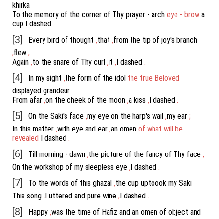
khirka
To
the
memory
of
the
corner
of
Thy
prayer
-
arch
eye
-
brow
a
cup
I
dashed
.
[3]
Every
bird
of
thought
,
that
,
from
the
tip
of
joy's
branch
,
flew
,
Again
,
to
the
snare
of
Thy
curl
,
it
,
I
dashed
.
[4]
In
my
sight
,
the
form
of
the
idol
the
true
Beloved
displayed
grandeur
From
afar
,
on
the
cheek
of
the
moon
,
a
kiss
,
I
dashed
.
[5]
On
the
Saki's
face
,
my
eye
on
the
harp's
wail
,
my
ear
;
In
this
matter
,
with
eye
and
ear
,
an
omen
of
what
will
be
revealed
I
dashed
.
[6]
Till
morning
-
dawn
,
the
picture
of
the
fancy
of
Thy
face
,
On
the
workshop
of
my
sleepless
eye
,
I
dashed
.
[7]
To
the
words
of
this
ghazal
,
the
cup
uptoook
my
Saki
This
song
,
I
uttered
and
pure
wine
,
I
dashed
.
[8]
Happy
,
was
the
time
of
Hafiz
and
an
omen
of
object
and