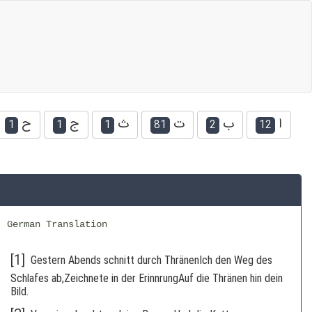
ا
ب
ت
ث
ج
ح
1
1
1
81
2
12
German Translation
[1]
Gestern Abends schnitt durch ThränenIch den Weg des
Schlafes ab,Zeichnete in der ErinnrungAuf die Thränen hin dein
Bild.