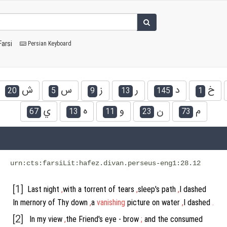
Farsi
Persian Keyboard
خ
د
ر
ز
س
ش
20
5
9
13
145
1
م
ن
و
ه
ي
67
13
11
23
73
urn:cts:farsiLit:hafez.divan.perseus-eng1:28.12
[1]
Last
night
,
with
a
torrent
of
tears
,
sleep's
path
,
I
dashed
In
mernory
of
Thy
down
,
a
vanishing
picture
on
water
,
I
dashed
.
[2]
In
my
view
,
the
Friend's
eye
-
brow
;
and
the
consumed