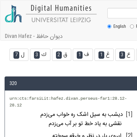
English
ديوان حافظ
Divan Hafez -
ع
غ
ف
ق
ك
ل
7
3
2
1
1
3
320
urn:cts:farsiLit:hafez.divan.perseus-far1:28.12-
28.12
می‌زدم
خواب
ره
اشک
سیل
به
دیشب
[1]
نقشی
به
یاد
خط
تو
بر
آب
می‌زدم
سوخته
خرقه
و
نظر
در
یار
ابروی
[2]