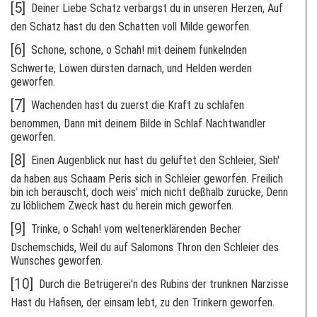
[5]
Deiner Liebe Schatz verbargst du in unseren Herzen, Auf
den Schatz hast du den Schatten voll Milde geworfen.
[6]
Schone, schone, o Schah! mit deinem funkelnden
Schwerte, Löwen dürsten darnach, und Helden werden
geworfen.
[7]
Wachenden hast du zuerst die Kraft zu schlafen
benommen, Dann mit deinem Bilde in Schlaf Nachtwandler
geworfen.
[8]
Einen Augenblick nur hast du gelüftet den Schleier, Sieh'
da haben aus Schaam Peris sich in Schleier geworfen. Freilich
bin ich berauscht, doch weis' mich nicht deßhalb zurücke, Denn
zu löblichem Zweck hast du herein mich geworfen.
[9]
Trinke, o Schah! vom weltenerklärenden Becher
Dschemschids, Weil du auf Salomons Thron den Schleier des
Wunsches geworfen.
[10]
Durch die Betrügerei'n des Rubins der trunknen Narzisse
Hast du Hafisen, der einsam lebt, zu den Trinkern geworfen.