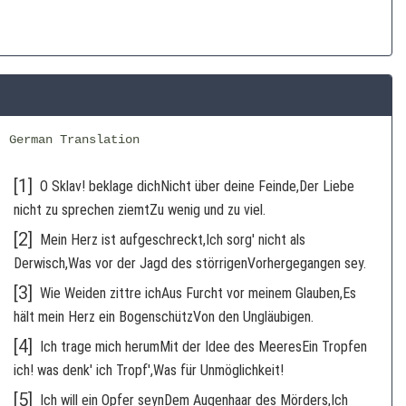
German Translation
[1]
O Sklav! beklage dichNicht über deine Feinde,Der Liebe
nicht zu sprechen ziemtZu wenig und zu viel.
[2]
Mein Herz ist aufgeschreckt,Ich sorg' nicht als
Derwisch,Was vor der Jagd des störrigenVorhergegangen sey.
[3]
Wie Weiden zittre ichAus Furcht vor meinem Glauben,Es
hält mein Herz ein BogenschützVon den Ungläubigen.
[4]
Ich trage mich herumMit der Idee des MeeresEin Tropfen
ich! was denk' ich Tropf',Was für Unmöglichkeit!
[5]
Ich will ein Opfer seynDem Augenhaar des Mörders,Ich