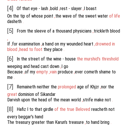
[4]
Of
that
eye
-
lash
,
bold
,
rest
-
slayer
,
I
boast
On
the
tip
of
whose
point
,
the
wave
of
the
sweet
water
of
life
dasheth
.
[5]
From
the
sleeve
of
a
thousand
physicians
,
trickleth
blood
,
If
,
for
examination
,
a
hand
on
my
wounded
heart
,
drowned
in
blood
,
head
to
foot
they
place
.
[6]
In
the
street
of
the
wine
-
house
the
murshid's
threshold
weeping
and
head
cast
down
,
I
go
Because
,
of
my
empty
,
vain
produce
,
ever
cometh
shame
to
me
.
[7]
Remaineth
neither
the
prolonged
age
of
Khjzr
,
nor
the
great
dominion
of
Sikandar
Darvish
upon
the
head
of
the
mean
world
,
strife
make
not
.
[8]
Hafiz
I
to
that
girdle
of
the
true
Beloved
reacheth
not
every
beggar's
hand
The
treasury
greater
than
Karun's
treasure
,
to
hand
bring
.