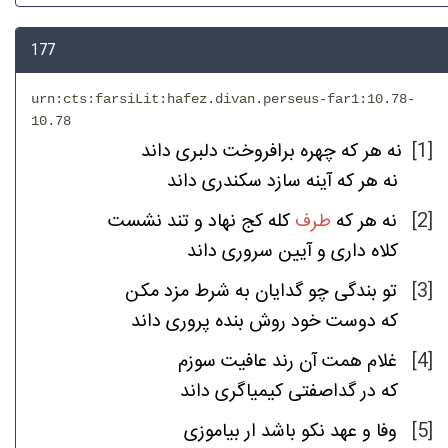
177
urn:cts:farsiLit:hafez.divan.perseus-far1:10.78-
10.78
داند
دلبری
برافروخت
چهره
که
هر
نه
[1]
نه
هر
که
آینه
سازد
سکندری
داند
نشست
تند
و
نهاد
کج
کله
طرف
که
هر
نه
[2]
کلاه
داری
و
آیین
سروری
داند
مکن
مزد
شرط
به
گدایان
چو
بندگی
تو
[3]
که
دوست
خود
روش
بنده
پروری
داند
سوزم
عافیت
رند
آن
همت
غلام
[4]
که
در
گداصفتی
کیمیاگری
داند
بیاموزی
ار
باشد
نکو
عهد
و
وفا
[5]