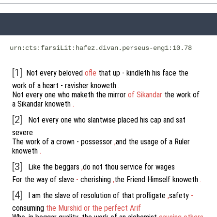
urn:cts:farsiLit:hafez.divan.perseus-eng1:10.78
[1]
Not
every
beloved
ofle
that
up
-
kindleth
his
face
the
work
of
a
heart
-
ravisher
knoweth
.
Not
every
one
who
maketh
the
mirror
of
Sikandar
the
work
of
a
Sikandar
knoweth
.
[2]
Not
every
one
who
slantwise
placed
his
cap
and
sat
severe
The
work
of
a
crown
-
possessor
,
and
the
usage
of
a
Ruler
knoweth
.
[3]
Like
the
beggars
,
do
not
thou
service
for
wages
For
the
way
of
slave
-
cherishing
,
the
Friend
Himself
knoweth
.
[4]
I
am
the
slave
of
resolution
of
that
profligate
,
safety
-
consuming
the
Murshid
or
the
perfect
Arif