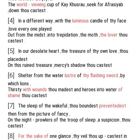
The
world
-
viewing
cup
of
Kay
Khusrau
,
seek
for
Afrasiyab
,
down
thou
castest
.
[4]
In
a
different
way
,
with
the
luminous
candle
of
thy
face
,
love
every
one
played
Out
from
the
midst
,
into
trepidation
,
the
moth
,
the
lover
thou
castest
.
[5]
In
our
desolate
heart
,
the
treasure
of
thy
own
love
,
thou
placedest
On
this
ruined
treasure
,
mercy's
shadow
thou
castest
[6]
Shelter
from
the
water
lustre
of
thy
flashing
sword
,
by
which
lions
,
Thirsty
with
wounds
thou
madest
and
heroes
into
water
of
shame
thou
castest
[7]
The
sleep
of
the
wakeful
,
thou
boundest
preventedest
then
from
the
picture
of
fancy
,
On
the
night
-
prowlers
of
the
troop
of
sleep
,
a
suspicion
,
thou
castest
.
[8]
For
the
sake
of
one
glance
,
thy
veil
thou
up
-
castest
in