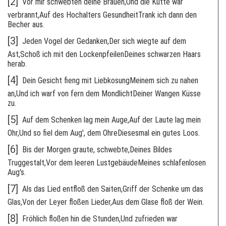
[2]
Vor mir schwebten deine Brauen,Und die Kutte war
verbrannt,Auf des Hochalters GesundheitTrank ich dann den
Becher aus.
[3]
Jeden Vogel der Gedanken,Der sich wiegte auf dem
Ast,Schoß ich mit den LockenpfeilenDeines schwarzen Haars
herab.
[4]
Dein Gesicht fieng mit LiebkosungMeinem sich zu nahen
an,Und ich warf von fern dem MondlichtDeiner Wangen Küsse
zu.
[5]
Auf dem Schenken lag mein Auge,Auf der Laute lag mein
Ohr,Und so fiel dem Aug', dem OhreDiesesmal ein gutes Loos.
[6]
Bis der Morgen graute, schwebte,Deines Bildes
Truggestalt,Vor dem leeren LustgebäudeMeines schlafenlosen
Aug's.
[7]
Als das Lied entfloß den Saiten,Griff der Schenke um das
Glas,Von der Leyer floßen Lieder,Aus dem Glase floß der Wein.
[8]
Fröhlich floßen hin die Stunden,Und zufrieden war