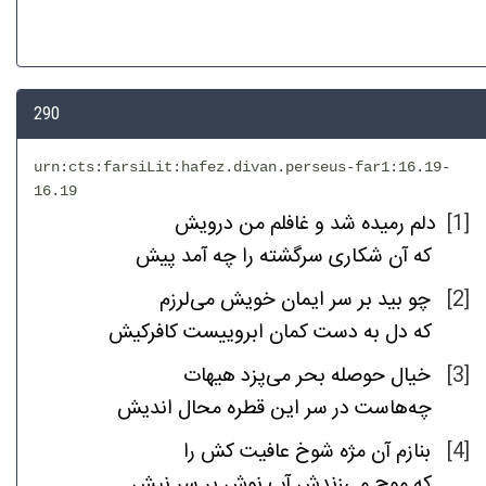
290
urn:cts:farsiLit:hafez.divan.perseus-far1:16.19-
16.19
درویش
من
غافلم
و
شد
رمیده
دلم
[1]
که
آن
شکاری
سرگشته
را
چه
آمد
پیش
می‌لرزم
خویش
ایمان
سر
بر
بید
چو
[2]
که
دل
به
دست
کمان
ابروییست
کافرکیش
هیهات
می‌پزد
بحر
حوصله
خیال
[3]
چه‌هاست
در
سر
این
قطره
محال
اندیش
را
کش
عافیت
شوخ
مژه
آن
بنازم
[4]
که
موج
می‌زندش
آب
نوش
بر
سر
نیش