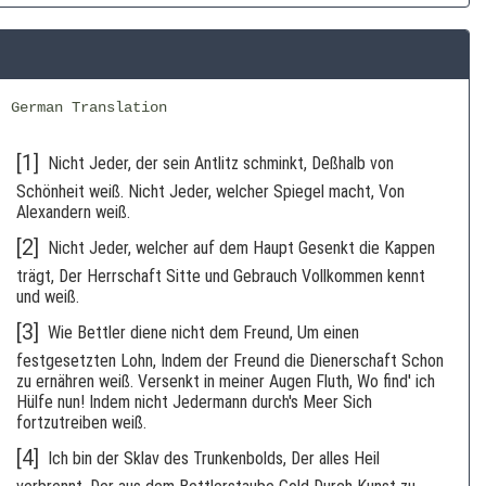
German Translation
[1]
Nicht Jeder, der sein Antlitz schminkt, Deßhalb von
Schönheit weiß. Nicht Jeder, welcher Spiegel macht, Von
Alexandern weiß.
[2]
Nicht Jeder, welcher auf dem Haupt Gesenkt die Kappen
trägt, Der Herrschaft Sitte und Gebrauch Vollkommen kennt
und weiß.
[3]
Wie Bettler diene nicht dem Freund, Um einen
festgesetzten Lohn, Indem der Freund die Dienerschaft Schon
zu ernähren weiß. Versenkt in meiner Augen Fluth, Wo find' ich
Hülfe nun! Indem nicht Jedermann durch's Meer Sich
fortzutreiben weiß.
[4]
Ich bin der Sklav des Trunkenbolds, Der alles Heil