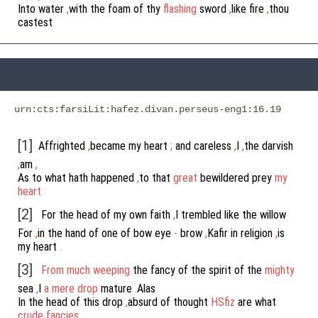
Into
water
,
with
the
foam
of
thy
flashing
sword
,
like
fire
,
thou
castest
urn:cts:farsiLit:hafez.divan.perseus-eng1:16.19
[1]
Affrighted
,
became
my
heart
;
and
careless
,
I
,
the
darvish
,
am
,
As
to
what
hath
happened
,
to
that
great
bewildered
prey
my
heart
[2]
For
the
head
of
my
own
faith
,
I
trembled
like
the
willow
For
,
in
the
hand
of
one
of
bow
eye
-
brow
,
Kafir
in
religion
,
is
my
heart
.
[3]
From
much
weeping
the
fancy
of
the
spirit
of
the
mighty
sea
,
I
a
mere
drop
mature
.
Alas
In
the
head
of
this
drop
,
absurd
of
thought
HSfiz
are
what
crude
fancies