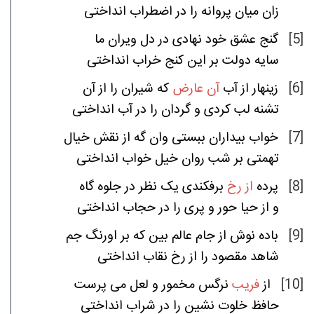
زان
میان
پروانه
را
در
اضطراب
انداختی
ما
ویران
دل
در
نهادی
خود
عشق
گنج
[5]
سایه
دولت
بر
این
کنج
خراب
انداختی
آن
از
را
شیران
که
عارض
آن
آب
از
زینهار
[6]
تشنه
لب
کردی
و
گردان
را
در
آب
انداختی
خیال
نقش
از
گه
وان
ببستی
بیداران
خواب
[7]
تهمتی
بر
شب
روان
خیل
خواب
انداختی
گاه
جلوه
در
نظر
یک
برفکندی
رخ
از
پرده
[8]
و
از
حیا
حور
و
پری
را
در
حجاب
انداختی
جم
اورنگ
بر
که
بین
عالم
جام
از
نوش
باده
[9]
شاهد
مقصود
را
از
رخ
نقاب
انداختی
پرست
می
لعل
و
مخمور
نرگس
فریب
از
[10]
حافظ
خلوت
نشین
را
در
شراب
انداختی