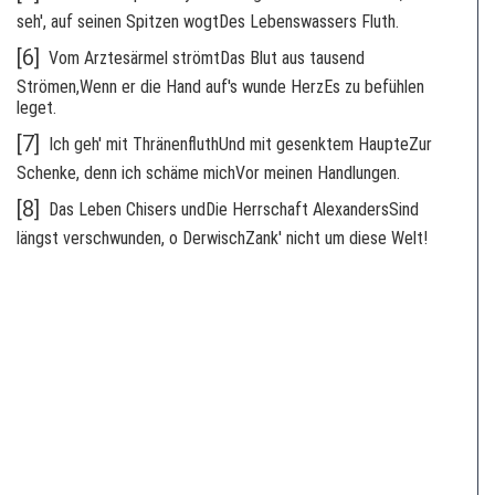
seh', auf seinen Spitzen wogtDes Lebenswassers Fluth.
[6]
Vom Arztesärmel strömtDas Blut aus tausend
Strömen,Wenn er die Hand auf's wunde HerzEs zu befühlen
leget.
[7]
Ich geh' mit ThränenfluthUnd mit gesenktem HaupteZur
Schenke, denn ich schäme michVor meinen Handlungen.
[8]
Das Leben Chisers undDie Herrschaft AlexandersSind
längst verschwunden, o DerwischZank' nicht um diese Welt!