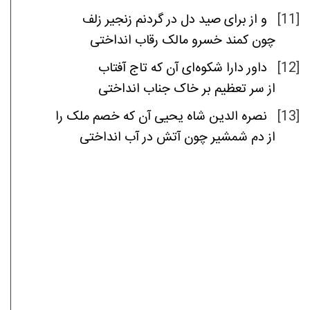
زلف
زنجیر
گردنم
در
دل
صید
برای
از
و
[11]
چون
کمند
خسرو
مالک
رقاب
انداختی
آفتاب
تاج
که
آن
شکوه‌ای
دارا
داور
[12]
از
سر
تعظیم
بر
خاک
جناب
انداختی
را
ملک
خصم
که
آن
یحیی
شاه
الدین
نصره
[13]
از
دم
شمشیر
چون
آتش
در
آب
انداختی