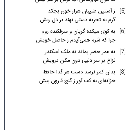
بچکد
خون
هزار
طبیبان
آستین
ز
[5]
گرم
به
تجربه
دستی
نهند
بر
دل
ریش
روم
سرفکنده
و
گریان
میکده
کوی
به
[6]
چرا
که
شرم
همی‌آیدم
ز
حاصل
خویش
اسکندر
ملک
نه
بماند
خضر
عمر
نه
[7]
نزاع
بر
سر
دنیی
دون
مکن
درویش
حافظ
گدا
هر
دست
نرسد
کمر
بدان
[8]
خزانه‌ای
به
کف
آور
ز
گنج
قارون
بیش